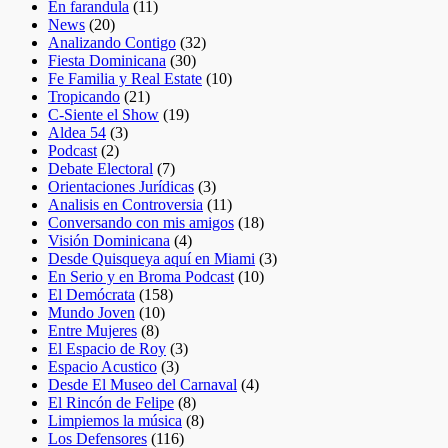
En farandula
(11)
News
(20)
Analizando Contigo
(32)
Fiesta Dominicana
(30)
Fe Familia y Real Estate
(10)
Tropicando
(21)
C-Siente el Show
(19)
Aldea 54
(3)
Podcast
(2)
Debate Electoral
(7)
Orientaciones Jurídicas
(3)
Analisis en Controversia
(11)
Conversando con mis amigos
(18)
Visión Dominicana
(4)
Desde Quisqueya aquí en Miami
(3)
En Serio y en Broma Podcast
(10)
El Demócrata
(158)
Mundo Joven
(10)
Entre Mujeres
(8)
El Espacio de Roy
(3)
Espacio Acustico
(3)
Desde El Museo del Carnaval
(4)
El Rincón de Felipe
(8)
Limpiemos la música
(8)
Los Defensores
(116)