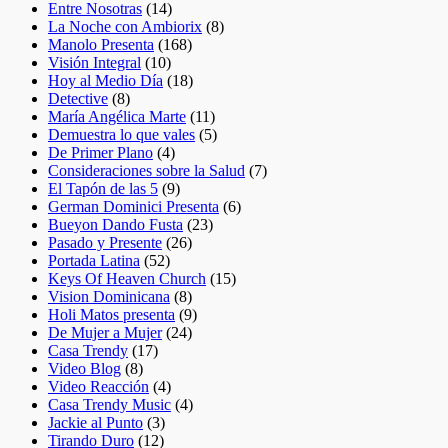
Entre Nosotras
(14)
La Noche con Ambiorix
(8)
Manolo Presenta
(168)
Visión Integral
(10)
Hoy al Medio Día
(18)
Detective
(8)
María Angélica Marte
(11)
Demuestra lo que vales
(5)
De Primer Plano
(4)
Consideraciones sobre la Salud
(7)
El Tapón de las 5
(9)
German Dominici Presenta
(6)
Bueyon Dando Fusta
(23)
Pasado y Presente
(26)
Portada Latina
(52)
Keys Of Heaven Church
(15)
Vision Dominicana
(8)
Holi Matos presenta
(9)
De Mujer a Mujer
(24)
Casa Trendy
(17)
Video Blog
(8)
Video Reacción
(4)
Casa Trendy Music
(4)
Jackie al Punto
(3)
Tirando Duro
(12)