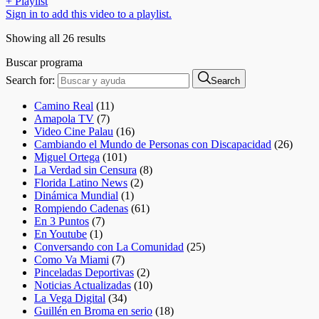
+ Playlist
Sign in to add this video to a playlist.
Showing all 26 results
Buscar programa
Search for:
Search
Camino Real
(11)
Amapola TV
(7)
Video Cine Palau
(16)
Cambiando el Mundo de Personas con Discapacidad
(26)
Miguel Ortega
(101)
La Verdad sin Censura
(8)
Florida Latino News
(2)
Dinámica Mundial
(1)
Rompiendo Cadenas
(61)
En 3 Puntos
(7)
En Youtube
(1)
Conversando con La Comunidad
(25)
Como Va Miami
(7)
Pinceladas Deportivas
(2)
Noticias Actualizadas
(10)
La Vega Digital
(34)
Guillén en Broma en serio
(18)