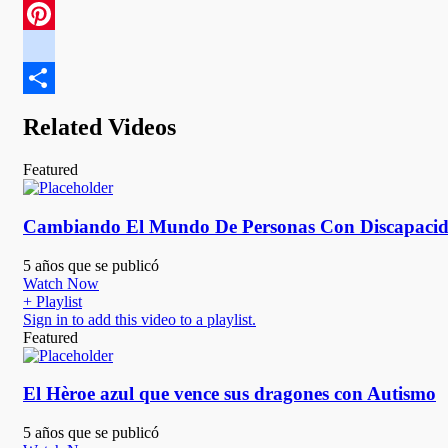
Copy
Link
Pinterest
google_bookmarks
Compartir
Related Videos
Featured
Cambiando El Mundo De Personas Con Discapacid
5 años que se publicó
Watch Now
+ Playlist
Sign in to add this video to a playlist.
Featured
El Hèroe azul que vence sus dragones con Autismo
5 años que se publicó