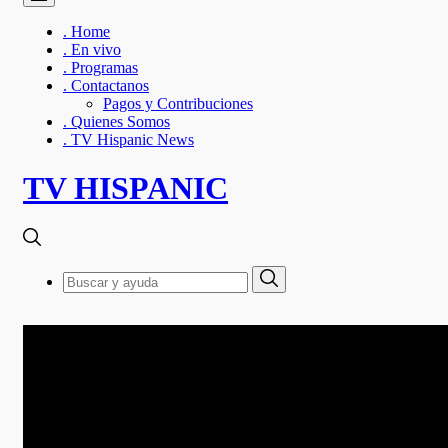
. Home
. En vivo
. Programas
. Contactanos
Pagos y Contribuciones
. Quienes Somos
. TV Hispanic News
TV HISPANIC
Search
Search
for: