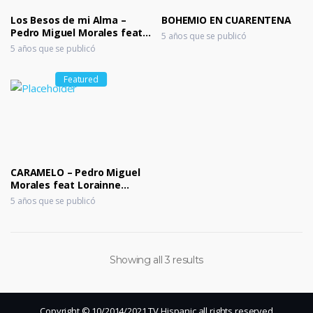
m
Los Besos de mi Alma –
BOHEMIO EN CUARENTENA
ar
Pedro Miguel Morales feat
5 años que se publicó
ks
Daniel Santacruz
5 años que se publicó
Featured
CARAMELO – Pedro Miguel
Morales feat Lorainne
OFFICIAL VIDEO
5 años que se publicó
Showing all 3 results
Copyright © 10/2014/2021 TV Hispanic all rights reserved