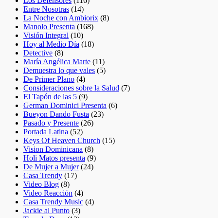
Los Defensores
(116)
Entre Nosotras
(14)
La Noche con Ambiorix
(8)
Manolo Presenta
(168)
Visión Integral
(10)
Hoy al Medio Día
(18)
Detective
(8)
María Angélica Marte
(11)
Demuestra lo que vales
(5)
De Primer Plano
(4)
Consideraciones sobre la Salud
(7)
El Tapón de las 5
(9)
German Dominici Presenta
(6)
Bueyon Dando Fusta
(23)
Pasado y Presente
(26)
Portada Latina
(52)
Keys Of Heaven Church
(15)
Vision Dominicana
(8)
Holi Matos presenta
(9)
De Mujer a Mujer
(24)
Casa Trendy
(17)
Video Blog
(8)
Video Reacción
(4)
Casa Trendy Music
(4)
Jackie al Punto
(3)