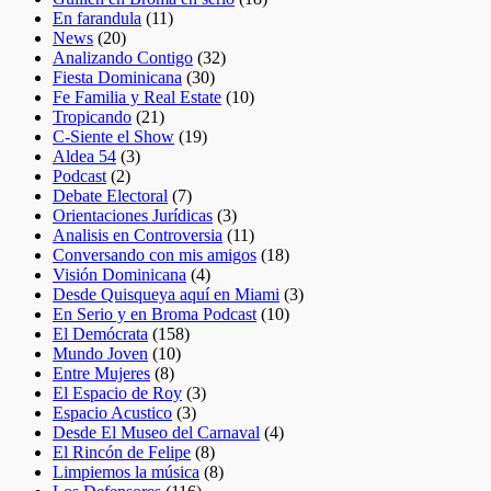
En farandula
(11)
News
(20)
Analizando Contigo
(32)
Fiesta Dominicana
(30)
Fe Familia y Real Estate
(10)
Tropicando
(21)
C-Siente el Show
(19)
Aldea 54
(3)
Podcast
(2)
Debate Electoral
(7)
Orientaciones Jurídicas
(3)
Analisis en Controversia
(11)
Conversando con mis amigos
(18)
Visión Dominicana
(4)
Desde Quisqueya aquí en Miami
(3)
En Serio y en Broma Podcast
(10)
El Demócrata
(158)
Mundo Joven
(10)
Entre Mujeres
(8)
El Espacio de Roy
(3)
Espacio Acustico
(3)
Desde El Museo del Carnaval
(4)
El Rincón de Felipe
(8)
Limpiemos la música
(8)