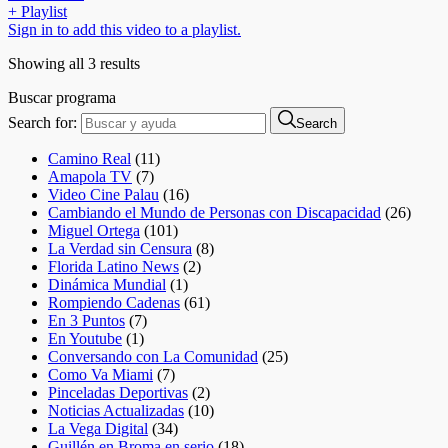
+ Playlist
Sign in to add this video to a playlist.
Showing all 3 results
Buscar programa
Search for:
Search
Camino Real
(11)
Amapola TV
(7)
Video Cine Palau
(16)
Cambiando el Mundo de Personas con Discapacidad
(26)
Miguel Ortega
(101)
La Verdad sin Censura
(8)
Florida Latino News
(2)
Dinámica Mundial
(1)
Rompiendo Cadenas
(61)
En 3 Puntos
(7)
En Youtube
(1)
Conversando con La Comunidad
(25)
Como Va Miami
(7)
Pinceladas Deportivas
(2)
Noticias Actualizadas
(10)
La Vega Digital
(34)
Guillén en Broma en serio
(18)