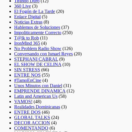
Tirando Duro
(12)
360 Live
(3)
El Fogón de La Tarde
(20)
Enlace Digital
(5)
Noticias Extras
(8)
Hablemos de Soluciones
(37)
Impoliticamente Correcto
(250)
T@lk to Rob
(11)
IronMind 365
(4)
No Problem Radio Show
(126)
Conversando con Ismael Reyes
(20)
STEPHANI CABRAL
(9)
EL SHOW DE CELINA
(10)
SIN STRESS
(66)
ENTRE NOS
(55)
#TamoEnCine
(4)
Unos Minutos con Daniel
(31)
EMPRENDE DINAMICA
(12)
Latin and American Us
(58)
VAMOS!
(48)
Realidades Dominicanas
(3)
ENTRE DOS
(46)
GLOBAL TALKS
(24)
DECOR ACCION
(4)
COMENTANDO
(6)