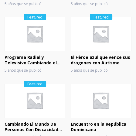
Discapacidades 04
Discapacidades 3
5 años que se publicó
5 años que se publicó
Featured
Featured
Programa Radial y
El Hèroe azul que vence sus
Televisivo Cambiando el
dragones con Autismo
Mundo de Personas con
5 años que se publicó
5 años que se publicó
Discapacidad Internacional
CEMDPCD
Featured
Cambiando El Mundo De
Encuentro en la República
Personas Con Discacidad
Dominicana
Internacional CEMDPCD