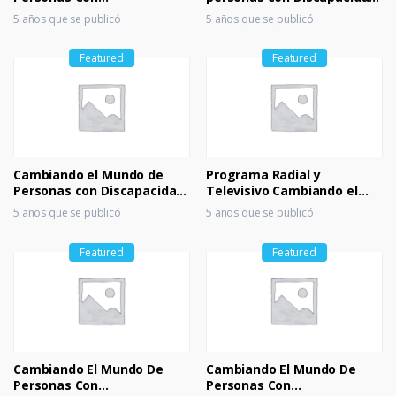
Discapacidades 03
Live Stream
m
5 años que se publicó
5 años que se publicó
ar
Featured
Featured
ks
Cambiando el Mundo de
Programa Radial y
Personas con Discapacidad
Televisivo Cambiando el
Internacional CEMDPCD
Mundo de Personas con
5 años que se publicó
5 años que se publicó
Discapacidad Internacional
CEMDPCD
Featured
Featured
Cambiando El Mundo De
Cambiando El Mundo De
Personas Con
Personas Con