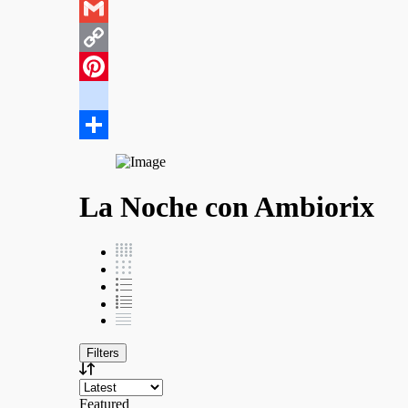
WhatsApp
Gmail
Copy
Link
Pinterest
google_bookmarks
Compartir
La Noche con Ambiorix
Filters
Featured