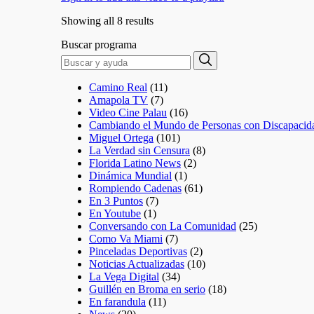
Showing all 8 results
Buscar programa
Search
Search
for:
Camino Real
(11)
Amapola TV
(7)
Video Cine Palau
(16)
Cambiando el Mundo de Personas con Discapacid
Miguel Ortega
(101)
La Verdad sin Censura
(8)
Florida Latino News
(2)
Dinámica Mundial
(1)
Rompiendo Cadenas
(61)
En 3 Puntos
(7)
En Youtube
(1)
Conversando con La Comunidad
(25)
Como Va Miami
(7)
Pinceladas Deportivas
(2)
Noticias Actualizadas
(10)
La Vega Digital
(34)
Guillén en Broma en serio
(18)
En farandula
(11)