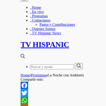
. Home
. En vivo
. Programas
. Contactanos
Pagos y Contribuciones
. Quienes Somos
. TV Hispanic News
TV HISPANIC
Search
Search
for:
Home
Programas
La Noche con Ambiorix
Compartir esto:
Facebook
Twitter