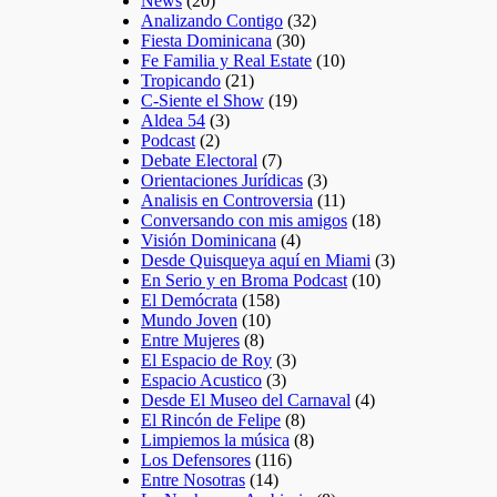
News
(20)
Analizando Contigo
(32)
Fiesta Dominicana
(30)
Fe Familia y Real Estate
(10)
Tropicando
(21)
C-Siente el Show
(19)
Aldea 54
(3)
Podcast
(2)
Debate Electoral
(7)
Orientaciones Jurídicas
(3)
Analisis en Controversia
(11)
Conversando con mis amigos
(18)
Visión Dominicana
(4)
Desde Quisqueya aquí en Miami
(3)
En Serio y en Broma Podcast
(10)
El Demócrata
(158)
Mundo Joven
(10)
Entre Mujeres
(8)
El Espacio de Roy
(3)
Espacio Acustico
(3)
Desde El Museo del Carnaval
(4)
El Rincón de Felipe
(8)
Limpiemos la música
(8)
Los Defensores
(116)
Entre Nosotras
(14)