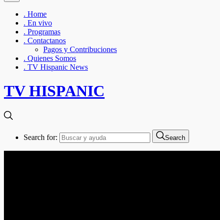
. Home
. En vivo
. Programas
. Contactanos
Pagos y Contribuciones
. Quienes Somos
. TV Hispanic News
TV HISPANIC
Search for:
Search