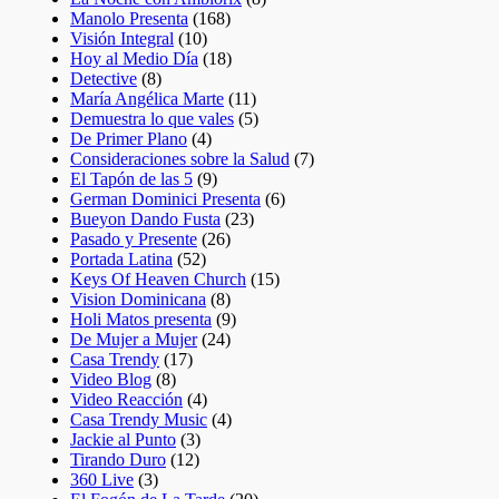
Manolo Presenta
(168)
Visión Integral
(10)
Hoy al Medio Día
(18)
Detective
(8)
María Angélica Marte
(11)
Demuestra lo que vales
(5)
De Primer Plano
(4)
Consideraciones sobre la Salud
(7)
El Tapón de las 5
(9)
German Dominici Presenta
(6)
Bueyon Dando Fusta
(23)
Pasado y Presente
(26)
Portada Latina
(52)
Keys Of Heaven Church
(15)
Vision Dominicana
(8)
Holi Matos presenta
(9)
De Mujer a Mujer
(24)
Casa Trendy
(17)
Video Blog
(8)
Video Reacción
(4)
Casa Trendy Music
(4)
Jackie al Punto
(3)
Tirando Duro
(12)
360 Live
(3)