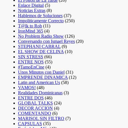
El Fogón de La Tarde
(20)
Enlace Digital
(5)
Noticias Extras
(8)
Hablemos de Soluciones
(37)
Impoliticamente Correcto
(250)
T@lk to Rob
(11)
IronMind 365
(4)
No Problem Radio Show
(126)
Conversando con Ismael Reyes
(20)
STEPHANI CABRAL
(9)
EL SHOW DE CELINA
(10)
SIN STRESS
(66)
ENTRE NOS
(55)
#TamoEnCine
(4)
Unos Minutos con Daniel
(31)
EMPRENDE DINAMICA
(12)
Latin and American Us
(58)
VAMOS!
(48)
Realidades Dominicanas
(3)
ENTRE DOS
(46)
GLOBAL TALKS
(24)
DECOR ACCION
(4)
COMENTANDO
(6)
MARISOL SIN FILTRO
(7)
CAPSULAS
(35)