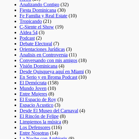
Analizando Contigo
(32)
Fiesta Dominicana
(30)
Fe Familia y Real Estate
(10)
Tropicando
(21)
C-Siente el Show
(19)
Aldea 54
(3)
Podcast
(2)
Debate Electoral
(7)
Orientaciones Jurídicas
(3)
Analisis en Controversia
(11)
Conversando con mis amigos
(18)
Visión Dominicana
(4)
Desde Quisqueya aquí en Miami
(3)
En Serio y en Broma Podcast
(10)
El Demócrata
(158)
Mundo Joven
(10)
Entre Mujeres
(8)
El Espacio de Roy
(3)
Espacio Acustico
(3)
Desde El Museo del Carnaval
(4)
El Rincón de Felipe
(8)
Limpiemos la música
(8)
Los Defensores
(116)
Entre Nosotras
(14)
La Noche con Ambiorix
(8)