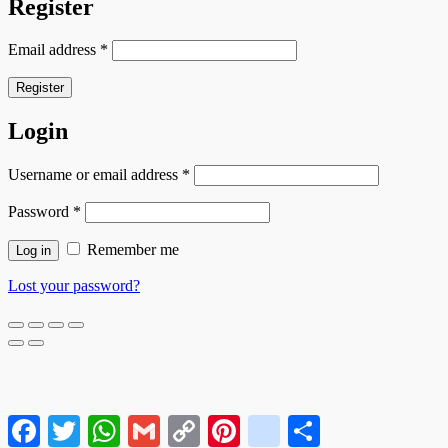
Register
Email address
*
Register
Login
Username or email address
*
Password
*
Remember me
Log in
Lost your password?
Facebook
Twitter
WhatsApp
Gmail
Copy
Pinterest
google_bookmarks
Compartir
Link