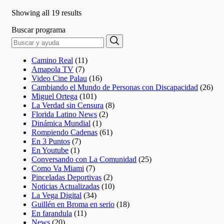
Showing all 19 results
Buscar programa
Search
Search
for:
Camino Real
(11)
Amapola TV
(7)
Video Cine Palau
(16)
Cambiando el Mundo de Personas con Discapacidad
(26)
Miguel Ortega
(101)
La Verdad sin Censura
(8)
Florida Latino News
(2)
Dinámica Mundial
(1)
Rompiendo Cadenas
(61)
En 3 Puntos
(7)
En Youtube
(1)
Conversando con La Comunidad
(25)
Como Va Miami
(7)
Pinceladas Deportivas
(2)
Noticias Actualizadas
(10)
La Vega Digital
(34)
Guillén en Broma en serio
(18)
En farandula
(11)
News
(20)