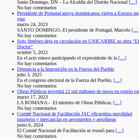
Santo Domingo, DN – La Alcaldía del Distrito Nacional
[…]
No hay comentarios
Presidente de Portugal apoya dominicanos viajen a Europa sin
visa
marzo 24, 2023
SANTO DOMINGO.-El presidente de Portugal, Marcelo
[…
No hay comentarios
Soto Jiménez deja en circulación en UNICARIBE su obra “El
Doctor”
octubre 5, 2022
En el acto estuvo participando el expresidente de la
[…]
No hay comentarios
Denuncia a la Imposición en la Fuerza del Pueblo
julio 3, 2025
En el congreso electoral de la Fuerza del Pueblo,
[…]
No hay comentarios
Obras Públicas invertirá 22 mil millones de pesos en región es
marzo 17, 2023
LA ROMANA.- El ministro de Obras Públicas,
[…]
No hay comentarios
Comité Nacional de Facilitación JAC eficientiza movilidad
pasajeros y mercancías en aeropuertos y aerolíneas
junio 6, 2024
El Comité Nacional de Facilitación se reunió para
[…]
No hay comentarios