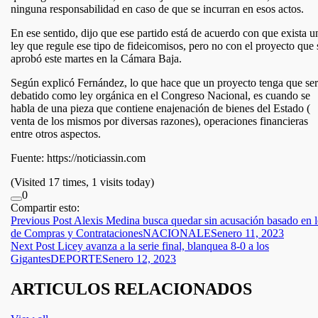
ninguna responsabilidad en caso de que se incurran en esos actos.
En ese sentido, dijo que ese partido está de acuerdo con que exista u
ley que regule ese tipo de fideicomisos, pero no con el proyecto que 
aprobó este martes en la Cámara Baja.
Según explicó Fernández, lo que hace que un proyecto tenga que ser
debatido como ley orgánica en el Congreso Nacional, es cuando se
habla de una pieza que contiene enajenación de bienes del Estado (
venta de los mismos por diversas razones), operaciones financieras
entre otros aspectos.
Fuente: https://noticiassin.com
(Visited 17 times, 1 visits today)
0
Compartir esto:
Navegación
Previous Post
Alexis Medina busca quedar sin acusación basado en 
de Compras y Contrataciones
NACIONALES
enero 11, 2023
de
Next Post
Licey avanza a la serie final, blanquea 8-0 a los
entradas
Gigantes
DEPORTES
enero 12, 2023
ARTICULOS RELACIONADOS