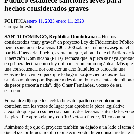
Público establece sanciones leves para
hechos considerados graves
POLITICA
enero 11, 2023
enero 11, 2023
Compartir esto:
SANTO DOMINGO, República Dominicana: –
Hechos
considerados “muy graves” en proyecto Ley de Fideicomiso Público
tienen sanciones de apenas 100 a 200 salarios mínimos, asegura el
partido Fuerza del Pueblo, estructura que, al igual que el Partido de l
Liberación Dominicana (PLD), rechaza que la pieza se haya aproba
en primera lectura como ley ordinaria y no como orgánica.“Más que
una consecuencia por cometer un acto fraudulento parecería una
especie de incentivo para que lo hagan porque cien o doscientos
salarios mínimos por disponer miles de millones o cientos de millone
de pesos parecería nada”, dijo Omar Fernández, vocero de esa
estructura.
Fernández dijo que los legisladores del partido de gobierno no
contaban con los votos de lugar para aprobar la pieza legislativa,
alegando que para eso necesitaban las dos terceras partes de los voto
La pieza fue aprobada hoy con 103 votos a favor y 61 en contra.
Asimismo dijo que el proyecto también ha dejado a un lado el tema 
que el gestor fiduciario, director ejecutivo del fideicomiso, no tiene