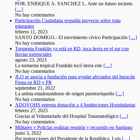
POR: ENRIQUE A. SANCHEZ L. Ante un futuro incierto
[…]
No hay comentarios
Participación Ciudadana respalda proyecto sobre trata
migrantes
febrero 11, 2023
SANTO DOMIGO.- El movimiento cívico Participación
[…]
No hay comentarios
Tormenta Franklin ya está en RD, toca tierra en el sur con
lluvias torrenciales
agosto 23, 2023
La tormenta tropical Franklin tocó tierra este
[…]
No hay comentarios
JLO se asocia a fundación para ayudar afectados del huracán
Fiona en RD y PR
septiembre 21, 2022
La artista estadounidense de origen puertorriqueño
[…]
No hay comentarios
ADOVOHS entrega donación a 4 Instituciones Hospitalarias
febrero 27, 2025
Gracias al Voluntariado del Hospital Traumatológico
[…]
No hay comentarios
Militares y Policías realizan reunión y recorrido en Santiago
junio 3, 2022
Por instrucciones del Presidente de la República, Luis
[…]