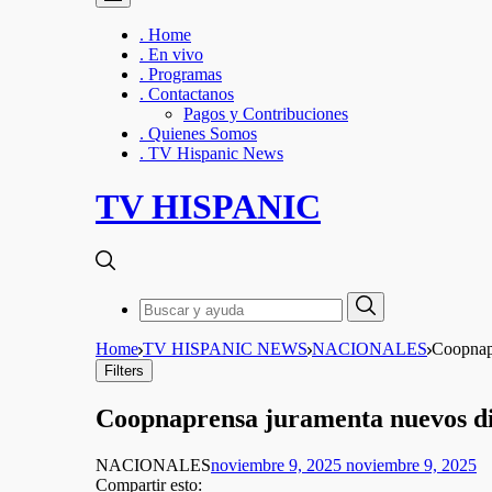
. Home
. En vivo
. Programas
. Contactanos
Pagos y Contribuciones
. Quienes Somos
. TV Hispanic News
TV HISPANIC
Search
Search
for:
Home
TV HISPANIC NEWS
NACIONALES
Coopnapr
Filters
Coopnaprensa juramenta nuevos di
NACIONALES
noviembre 9, 2025
noviembre 9, 2025
Compartir esto: