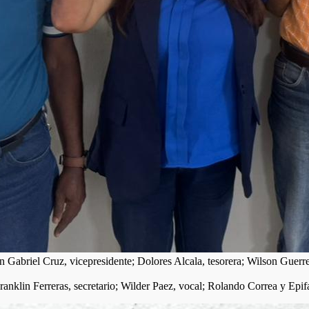
Gabriel Cruz, vicepresidente; Dolores Alcala, tesorera; Wilson Guerrero
nklin Ferreras, secretario; Wilder Paez, vocal; Rolando Correa y Epif