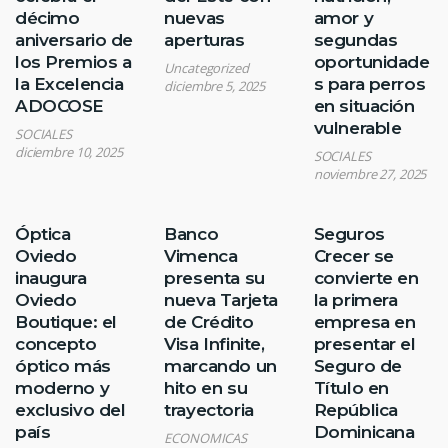
décimo
nuevas
amor y
aniversario de
aperturas
segundas
los Premios a
oportunidade
Uncategorized
la Excelencia
s para perros
diciembre 5, 2025
ADOCOSE
en situación
vulnerable
SOCIALES
diciembre 10, 2025
SOCIALES
noviembre 27, 2025
Óptica
Banco
Seguros
Oviedo
Vimenca
Crecer se
inaugura
presenta su
convierte en
Oviedo
nueva Tarjeta
la primera
Boutique: el
de Crédito
empresa en
concepto
Visa Infinite,
presentar el
óptico más
marcando un
Seguro de
moderno y
hito en su
Título en
exclusivo del
trayectoria
República
país
Dominicana
ECONOMICAS