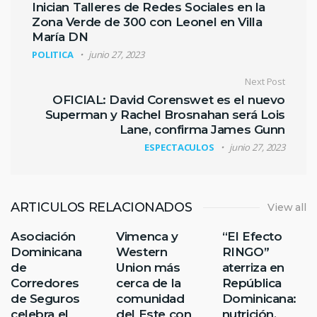
Inician Talleres de Redes Sociales en la
Zona Verde de 300 con Leonel en Villa
María DN
POLITICA
junio 27, 2023
Next Post
OFICIAL: David Corenswet es el nuevo
Superman y Rachel Brosnahan será Lois
Lane, confirma James Gunn
ESPECTACULOS
junio 27, 2023
ARTICULOS RELACIONADOS
View all
Asociación
Vimenca y
“El Efecto
Dominicana
Western
RINGO”
de
Union más
aterriza en
Corredores
cerca de la
República
de Seguros
comunidad
Dominicana:
celebra el
del Este con
nutrición,