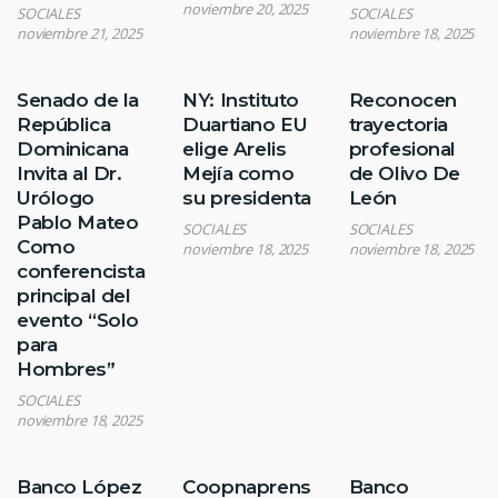
noviembre 20, 2025
SOCIALES
SOCIALES
noviembre 21, 2025
noviembre 18, 2025
Senado de la
NY: Instituto
Reconocen
República
Duartiano EU
trayectoria
Dominicana
elige Arelis
profesional
Invita al Dr.
Mejía como
de Olivo De
Urólogo
su presidenta
León
Pablo Mateo
SOCIALES
SOCIALES
Como
noviembre 18, 2025
noviembre 18, 2025
conferencista
principal del
evento “Solo
para
Hombres”
SOCIALES
noviembre 18, 2025
Banco López
Coopnaprens
Banco