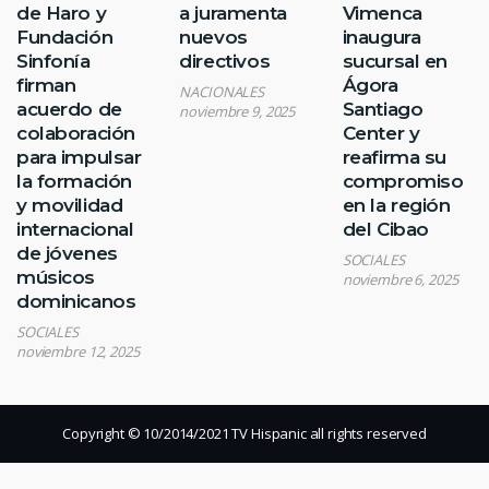
de Haro y
a juramenta
Vimenca
Fundación
nuevos
inaugura
Sinfonía
directivos
sucursal en
firman
Ágora
NACIONALES
acuerdo de
Santiago
noviembre 9, 2025
colaboración
Center y
para impulsar
reafirma su
la formación
compromiso
y movilidad
en la región
internacional
del Cibao
de jóvenes
SOCIALES
músicos
noviembre 6, 2025
dominicanos
SOCIALES
noviembre 12, 2025
Copyright © 10/2014/2021 TV Hispanic all rights reserved