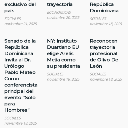
exclusivo del
trayectoria
República
país
Dominicana
ECONOMICAS
noviembre 20, 2025
SOCIALES
SOCIALES
noviembre 21, 2025
noviembre 18, 2025
Senado de la
NY: Instituto
Reconocen
República
Duartiano EU
trayectoria
Dominicana
elige Arelis
profesional
Invita al Dr.
Mejía como
de Olivo De
Urólogo
su presidenta
León
Pablo Mateo
SOCIALES
SOCIALES
Como
noviembre 18, 2025
noviembre 18, 2025
conferencista
principal del
evento “Solo
para
Hombres”
SOCIALES
noviembre 18, 2025