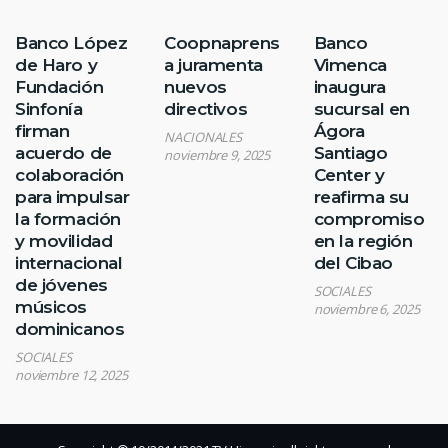
Banco López
Coopnaprens
Banco
de Haro y
a juramenta
Vimenca
Fundación
nuevos
inaugura
Sinfonía
directivos
sucursal en
firman
Ágora
NACIONALES
acuerdo de
Santiago
noviembre 9, 2025
colaboración
Center y
para impulsar
reafirma su
la formación
compromiso
y movilidad
en la región
internacional
del Cibao
de jóvenes
SOCIALES
músicos
noviembre 6, 2025
dominicanos
SOCIALES
noviembre 12, 2025