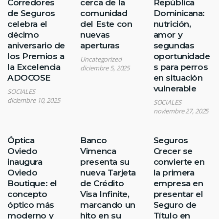
Corredores
cerca de la
República
de Seguros
comunidad
Dominicana:
celebra el
del Este con
nutrición,
décimo
nuevas
amor y
aniversario de
aperturas
segundas
los Premios a
oportunidade
Uncategorized
la Excelencia
s para perros
diciembre 5, 2025
ADOCOSE
en situación
vulnerable
SOCIALES
diciembre 10, 2025
SOCIALES
noviembre 27, 2025
Óptica
Banco
Seguros
Oviedo
Vimenca
Crecer se
inaugura
presenta su
convierte en
Oviedo
nueva Tarjeta
la primera
Boutique: el
de Crédito
empresa en
concepto
Visa Infinite,
presentar el
óptico más
marcando un
Seguro de
moderno y
hito en su
Título en