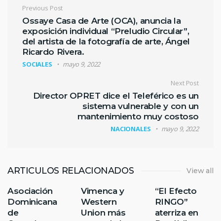
Navegación de entradas
Previous Post
Ossaye Casa de Arte (OCA), anuncia la
exposición individual “Preludio Circular”,
del artista de la fotografía de arte, Ángel
Ricardo Rivera.
SOCIALES
mayo 9, 2022
Next Post
Director OPRET dice el Teleférico es un
sistema vulnerable y con un
mantenimiento muy costoso
NACIONALES
mayo 9, 2022
ARTICULOS RELACIONADOS
View all
Asociación
Vimenca y
“El Efecto
Dominicana
Western
RINGO”
de
Union más
aterriza en