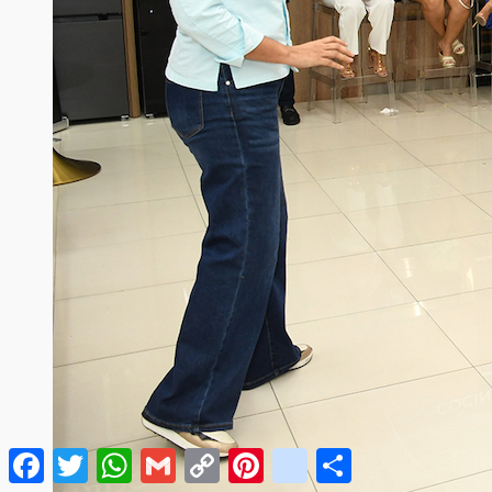
Facebook
Twitter
WhatsApp
Gmail
Copy
Pinterest
google_bookmarks
Compartir
Link