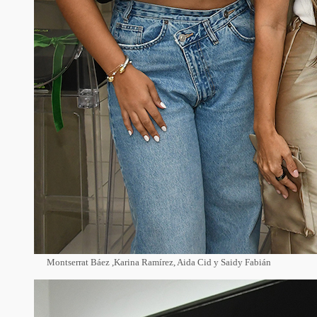
Montserrat Báez ,Karina Ramírez, Aida Cid y Saidy Fabián