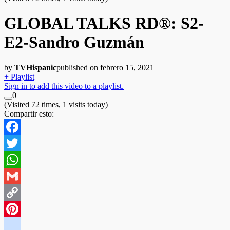
GLOBAL TALKS RD®: S2-
E2-Sandro Guzmán
by
TVHispanic
published on febrero 15, 2021
+ Playlist
Sign in to add this video to a playlist.
0
(Visited 72 times, 1 visits today)
Compartir esto:
Facebook
Twitter
WhatsApp
Gmail
Copy
Link
Pinterest