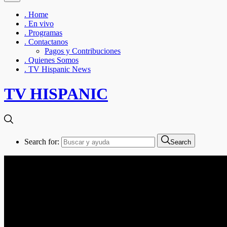
. Home
. En vivo
. Programas
. Contactanos
Pagos y Contribuciones
. Quienes Somos
. TV Hispanic News
TV HISPANIC
Search for:
Search