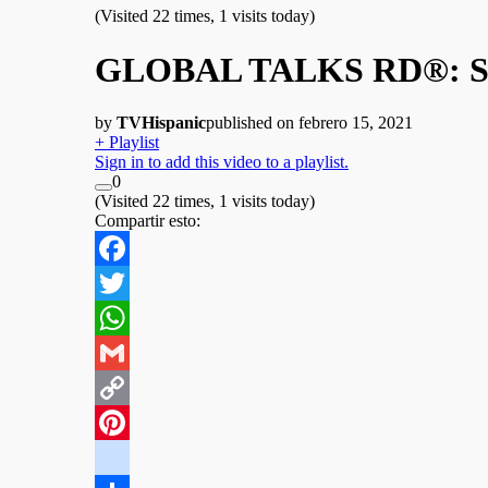
(Visited 22 times, 1 visits today)
GLOBAL TALKS RD®: S2-
by
TVHispanic
published on febrero 15, 2021
+ Playlist
Sign in to add this video to a playlist.
0
(Visited 22 times, 1 visits today)
Compartir esto:
Facebook
Twitter
WhatsApp
Gmail
Copy
Link
Pinterest