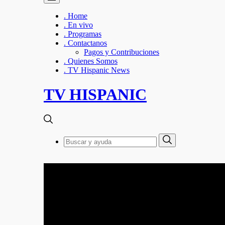
. Home
. En vivo
. Programas
. Contactanos
Pagos y Contribuciones
. Quienes Somos
. TV Hispanic News
TV HISPANIC
Search
Search
for: