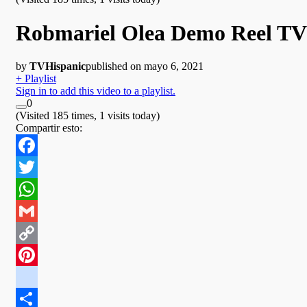
Robmariel Olea Demo Reel TV
by
TVHispanic
published on mayo 6, 2021
+ Playlist
Sign in to add this video to a playlist.
0
(Visited 185 times, 1 visits today)
Compartir esto:
Facebook
Twitter
WhatsApp
Gmail
Copy
Link
Pinterest
google_bookmarks