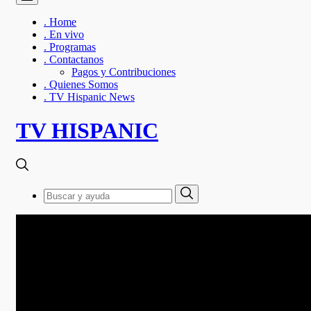
. Home
. En vivo
. Programas
. Contactanos
Pagos y Contribuciones
. Quienes Somos
. TV Hispanic News
TV HISPANIC
Search
Search
for: