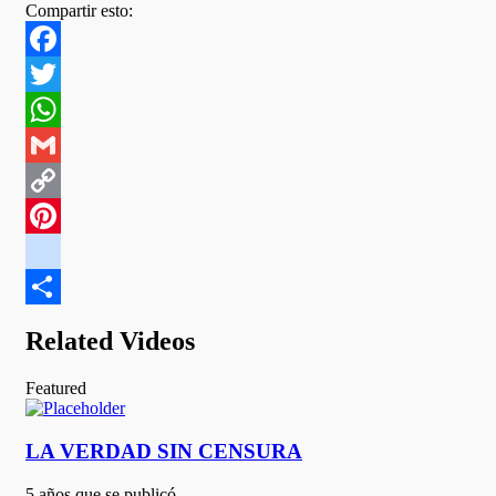
Compartir esto:
Facebook
Twitter
WhatsApp
Gmail
Copy
Link
Pinterest
google_bookmarks
Compartir
Related Videos
Featured
LA VERDAD SIN CENSURA
5 años que se publicó