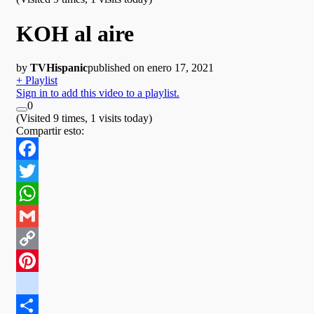
KOH al aire
by
TVHispanic
published on enero 17, 2021
+ Playlist
Sign in to add this video to a playlist.
0
(Visited 9 times, 1 visits today)
Compartir esto:
Facebook
Twitter
WhatsApp
Gmail
Copy
Link
Pinterest
google_bookmarks