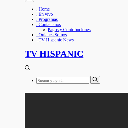
. Home
. En vivo
. Programas
. Contactanos
Pagos y Contribuciones
. Quienes Somos
. TV Hispanic News
TV HISPANIC
Search
Search
for: