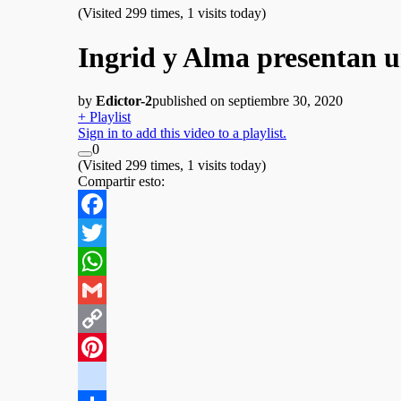
(Visited 299 times, 1 visits today)
Ingrid y Alma presentan u
by
Edictor-2
published on septiembre 30, 2020
+ Playlist
Sign in to add this video to a playlist.
0
(Visited 299 times, 1 visits today)
Compartir esto:
Facebook
Twitter
WhatsApp
Gmail
Copy
Link
Pinterest