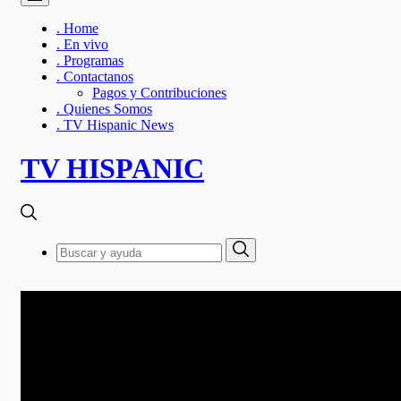
. Home
. En vivo
. Programas
. Contactanos
Pagos y Contribuciones
. Quienes Somos
. TV Hispanic News
TV HISPANIC
Search
Search
for: