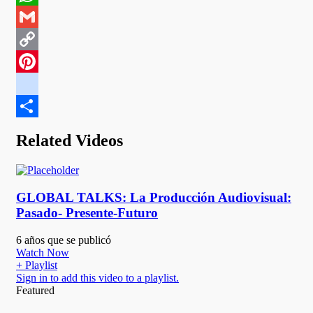
WhatsApp
Gmail
Copy
Link
Pinterest
google_bookmarks
Compartir
Related Videos
GLOBAL TALKS: La Producción Audiovisual:
Pasado- Presente-Futuro
6 años que se publicó
Watch Now
+ Playlist
Sign in to add this video to a playlist.
Featured