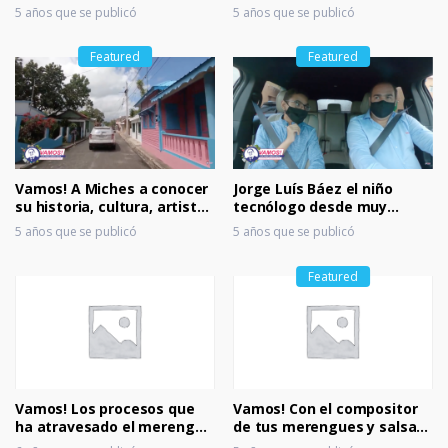
y mucho más.
dominicanos Alicia Baroni y
5 años que se publicó
5 años que se publicó
José Peguero
Featured
Featured
Vamos! A Miches a conocer
Jorge Luís Báez el niño
su historia, cultura, artistas
tecnólogo desde muy
y mucho más.
temprano edad.
5 años que se publicó
5 años que se publicó
Featured
Vamos! Los procesos que
Vamos! Con el compositor
ha atravesado el merengue
de tus merengues y salsas
los últimos años
favoritas de los 80s – Mario