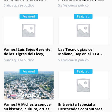
Voleibol en República
m
5 años que se publicó
5 años que se publicó
Dominicana
ar
Featured
Featured
ks
Vamos! Luis Sojos Gerente
Las Tecnologías del
de los Tigres del Licey,
Mañana, Hoy en el ITLA –
hablamos de Grades Ligas y
Omar Méndez Lluberes
6 años que se publicó
5 años que se publicó
Beisbol Invernal
Featured
Featured
Vamos! A Miches a conocer
Entrevista Especial a
su historia, cultura, artistas
Destacados cantautores