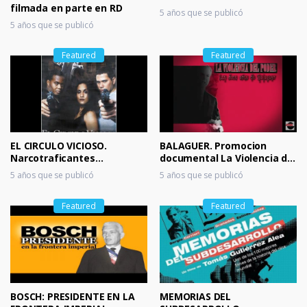
filmada en parte en RD
5 años que se publicó
5 años que se publicó
Featured
Featured
EL CIRCULO VICIOSO.
BALAGUER. Promocion
Narcotraficantes
documental La Violencia del
dominicanos en NY
poder
5 años que se publicó
5 años que se publicó
Featured
Featured
BOSCH: PRESIDENTE EN LA
MEMORIAS DEL