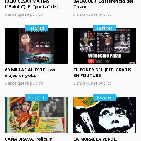
JULIO CESAR MATIAS
BALAGUER. La Herencia del
k
(“Pololo”). El “poeta” del
Tirano
humor.
m
5 años que se publicó
5 años que se publicó
ar
Featured
Featured
ks
60 MILLAS AL ESTE. Los
EL PODER DEL JEFE. GRATIS
viajes en yola.
EN YOUTUBE
5 años que se publicó
5 años que se publicó
Featured
Featured
CAÑA BRAVA. Pelicula
LA MURALLA VERDE.