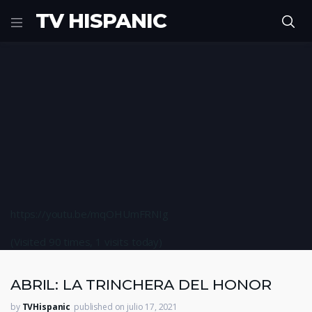
TV HISPANIC
https://youtu.be/mqOHUmFRNIg
(Visited 90 times, 1 visits today)
ABRIL: LA TRINCHERA DEL HONOR
by
TVHispanic
published on julio 17, 2021