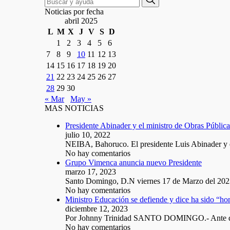
for:
Noticias por fecha
abril 2025
L
M
X
J
V
S
D
1
2
3
4
5
6
7
8
9
10
11
12
13
14
15
16
17
18
19
20
21
22
23
24
25
26
27
28
29
30
« Mar
May »
MAS NOTICIAS
Presidente Abinader y el ministro de Obras Públic
julio 10, 2022
NEIBA, Bahoruco. El presidente Luis Abinader y
No hay comentarios
Grupo Vimenca anuncia nuevo Presidente
marzo 17, 2023
Santo Domingo, D.N viernes 17 de Marzo del 20
No hay comentarios
Ministro Educación se defiende y dice ha sido “hon
diciembre 12, 2023
Por Johnny Trinidad SANTO DOMINGO.- Ante d
No hay comentarios