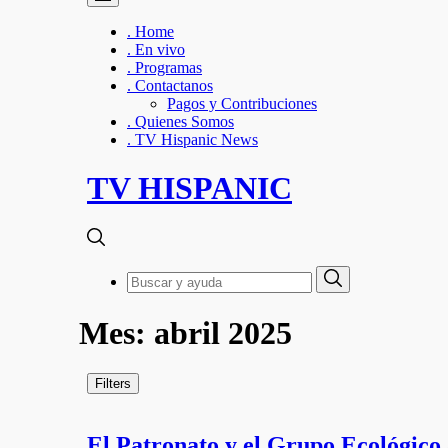
. Home
. En vivo
. Programas
. Contactanos
Pagos y Contribuciones
. Quienes Somos
. TV Hispanic News
TV HISPANIC
Search
Search
for:
Mes:
abril 2025
Filters
El Patronato y el Grupo Ecológico