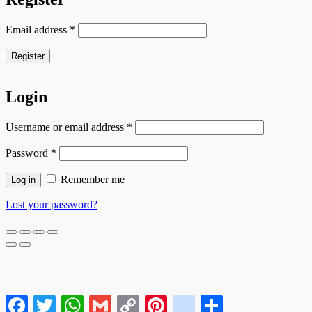
Email address
*
Register
Login
Username or email address
*
Password
*
Remember me
Log in
Lost your password?
Facebook
Twitter
WhatsApp
Gmail
Copy
Pinterest
google_bookmarks
Compartir
Link