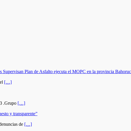
as Supervisan Plan de Asfalto ejecuta el MOPC en la provincia Bahoru
 el
[…]
23 .Grupo
[…]
esto y transparente”
enuncias de
[…]