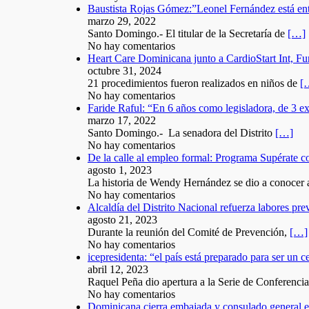
Baustista Rojas Gómez:”Leonel Fernández está entr
marzo 29, 2022
Santo Domingo.- El titular de la Secretaría de
[…]
No hay comentarios
Heart Care Dominicana junto a CardioStart Int, 
octubre 31, 2024
21 procedimientos fueron realizados en niños de
[
No hay comentarios
Faride Raful: “En 6 años como legisladora, de 3 e
marzo 17, 2022
Santo Domingo.- La senadora del Distrito
[…]
No hay comentarios
De la calle al empleo formal: Programa Supérate c
agosto 1, 2023
La historia de Wendy Hernández se dio a conocer
No hay comentarios
Alcaldía del Distrito Nacional refuerza labores pr
agosto 21, 2023
Durante la reunión del Comité de Prevención,
[…]
No hay comentarios
icepresidenta: “el país está preparado para ser un c
abril 12, 2023
Raquel Peña dio apertura a la Serie de Conferenci
No hay comentarios
Dominicana cierra embajada y consulado general 