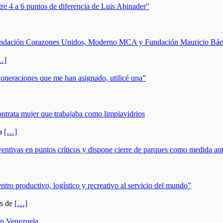
e 4 a 6 puntos de diferencia de Luis Abinader”
Fundación Corazones Unidos, Moderno MCA y Fundación Mauricio Báez
…]
xoneraciones que me han asignado, utilicé una”
ontrata mujer que trabajaba como limpiavidrios
 a
[…]
eventivas en puntos críticos y dispone cierre de parques como medida an
entro productivo, logístico y recreativo al servicio del mundo”
as de
[…]
en Venezuela